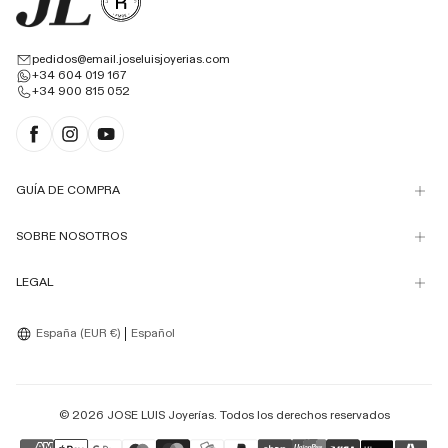
pedidos@email.joseluisjoyerias.com
+34 604 019 167
+34 900 815 052
Facebook
Instagram
YouTube
GUÍA DE COMPRA
SOBRE NOSOTROS
LEGAL
Language
España (EUR €)
Español
© 2026
JOSE LUIS Joyerías
. Todos los derechos reservados
Formas